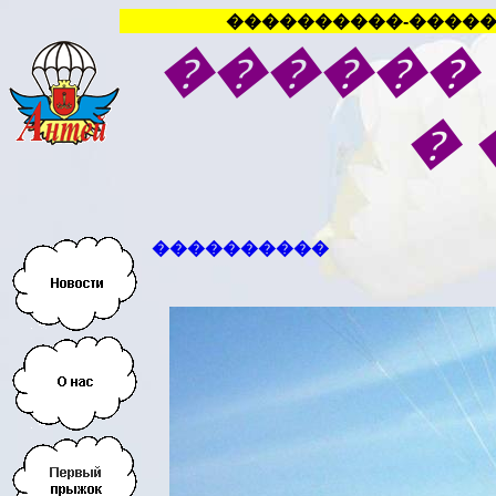
����������-�����
������
�
����������