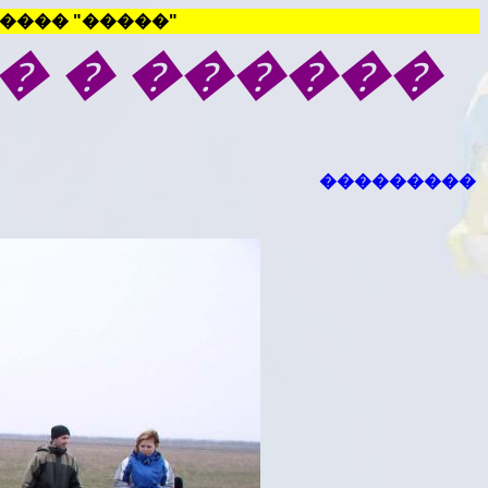
���� "�����"
� �
������
���������