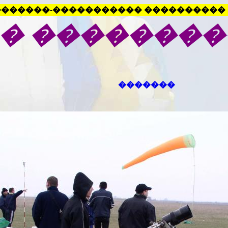
������-����������� ���������� 
�
��������
�������