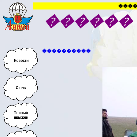
����
������
����������