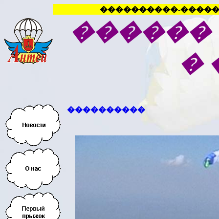
����������-�����
������
�
����������