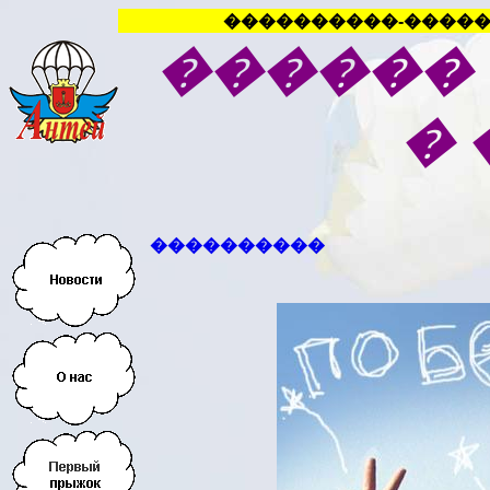
����������-�����
������
�
����������