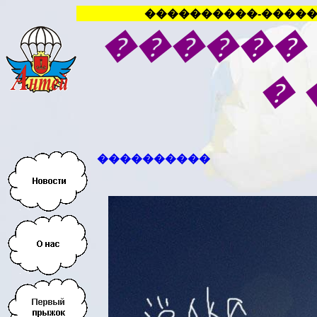
����������-�����
������
�
����������