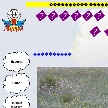
����������-�����
������
�
����������