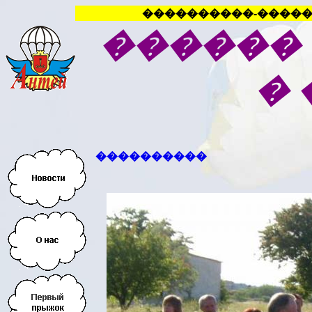
����������-�����
������
�
����������