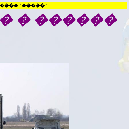
���� "�����"
� �
������