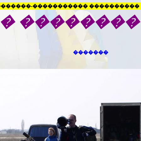
������-����������� ���������� 
�
��������
�������